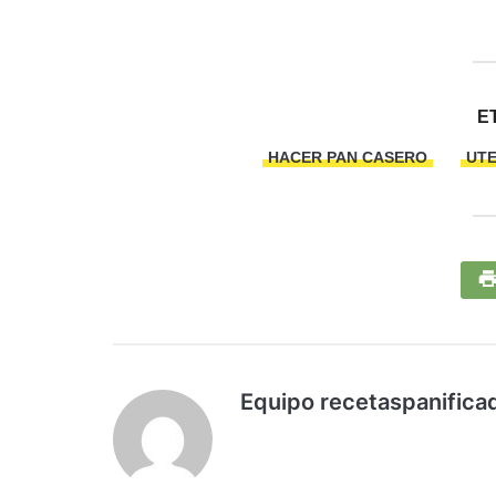
E
HACER PAN CASERO
UTE
Equipo recetaspanifica