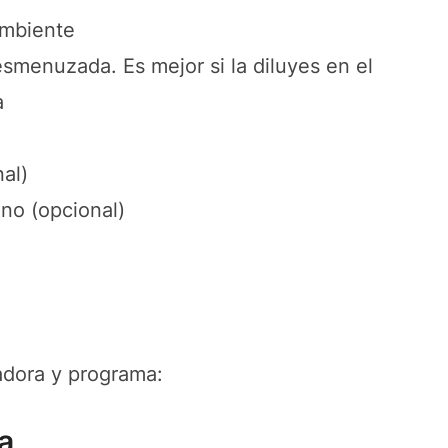
ambiente
smenuzada. Es mejor si la diluyes en el
a
al)
no (opcional)
adora y programa:
a