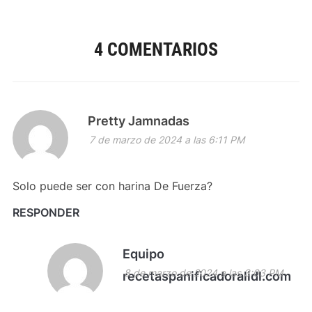
4 COMENTARIOS
Pretty Jamnadas
7 de marzo de 2024 a las 6:11 PM
Solo puede ser con harina De Fuerza?
RESPONDER
Equipo
8 de marzo de 2024 a las 3:03 PM
recetaspanificadoralidl.com