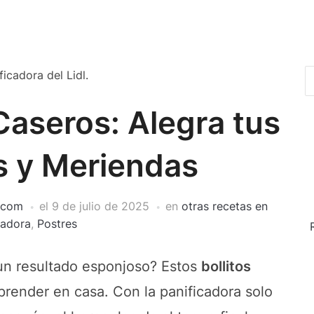
Caseros: Alegra tus
 y Meriendas
l.com
el
9 de julio de 2025
en
otras recetas en
cadora
,
Postres
 un resultado esponjoso? Estos
bollitos
prender en casa. Con la panificadora solo