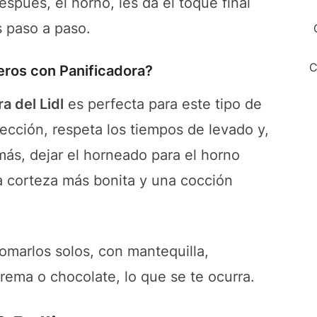
spués, el horno, les da el toque final
 paso a paso.
C
eros con Panificadora?
a del Lidl
es perfecta para este tipo de
ección, respeta los tiempos de levado y,
más, dejar el horneado para el horno
a corteza más bonita y una cocción
tomarlos solos, con mantequilla,
rema o chocolate, lo que se te ocurra.