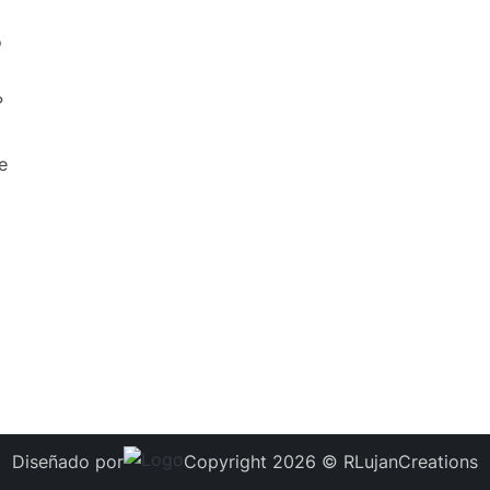
o
?
e
Diseñado por
Copyright 2026 © RLujanCreations