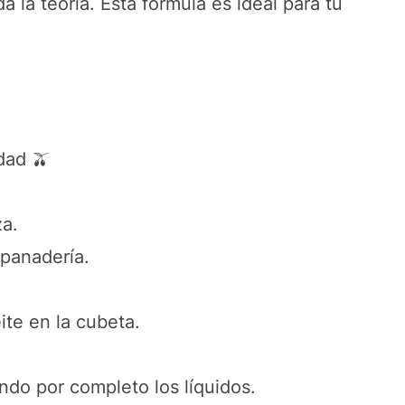
 la teoría. Esta fórmula es ideal para tu
dad 🫒
za.
panadería.
ite en la cubeta.
ando por completo los líquidos.