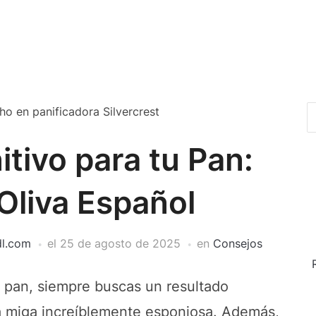
itivo para tu Pan:
Oliva Español
dl.com
el
25 de agosto de 2025
en
Consejos
n pan, siempre buscas un resultado
na miga increíblemente esponjosa. Además,