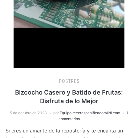
POSTRES
Bizcocho Casero y Batido de Frutas:
Disfruta de lo Mejor
5 de octubre de 2023
por
Equipo recetaspanificadoralidl.com
1
comentarios
Si eres un amante de la repostería y te encanta un